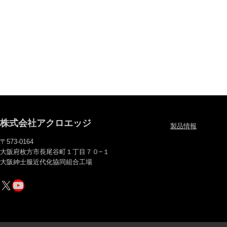
株式会社アクロエッジ
製品情報
〒573-0164
大阪府枚方市長尾谷町１丁目７０−１
大阪紳士服近代化協同組合工場
X
YouTube