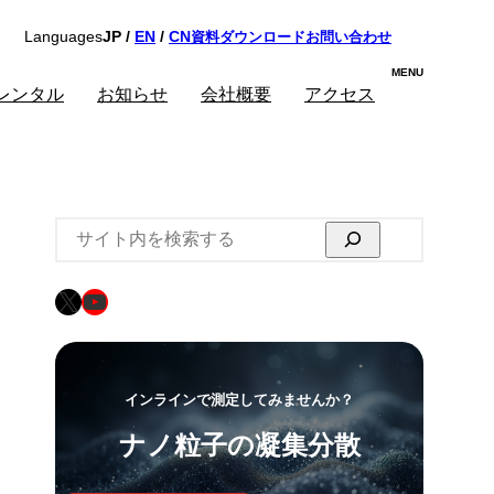
資料ダウンロード
お問い合わせ
Languages
JP /
EN
/
CN
レンタル
お知らせ
会社概要
アクセス
検
索
X
YouTube
インラインで測定してみませんか？
ナノ粒子の凝集分散