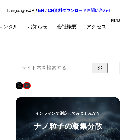
資料ダウンロード
お問い合わせ
Languages
JP /
EN
/
CN
レンタル
お知らせ
会社概要
アクセス
検
索
X
YouTube
インラインで測定してみませんか？
ナノ粒子の凝集分散