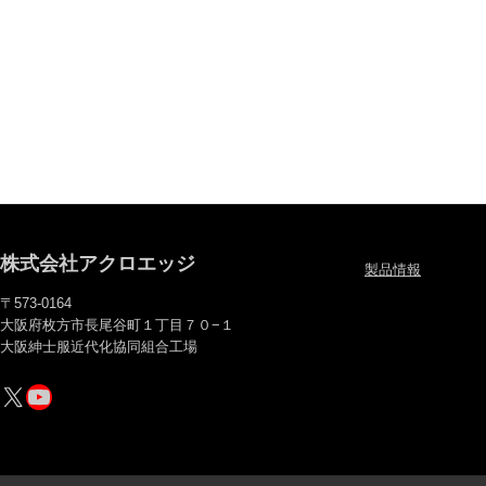
株式会社アクロエッジ
製品情報
〒573-0164
大阪府枚方市長尾谷町１丁目７０−１
大阪紳士服近代化協同組合工場
X
YouTube