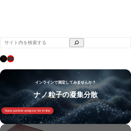
検
索
X
YouTube
インラインで測定してみませんか？
ナノ粒子の凝集分散
Nano particle analyzer for in-line