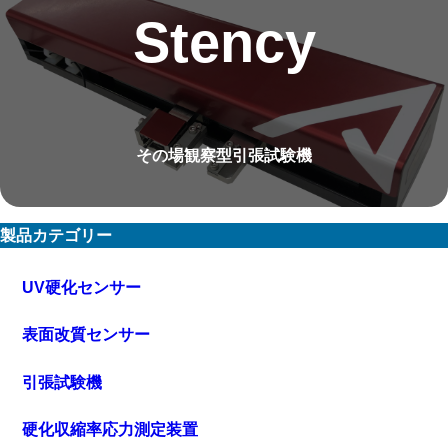
Stency
その場観察型引張試験機
製品カテゴリー
UV硬化センサー
表面改質センサー
引張試験機
硬化収縮率応力測定装置