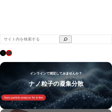
検
索
X
YouTube
インラインで測定してみませんか？
ナノ粒子の凝集分散
Nano particle analyzer for in-line