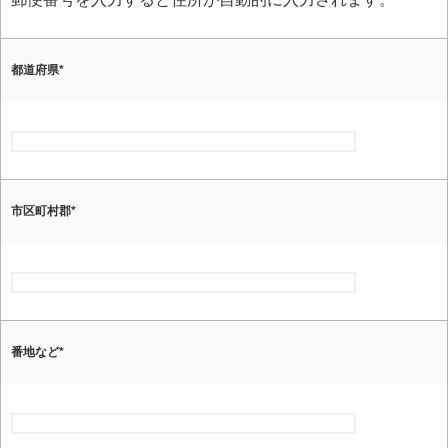
都道府県
*
市区町村郡
*
番地など
*