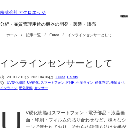
株式会社アクロエッジ
分析・品質管理用途の機器の開発・製造・販売
ホーム
記事一覧
Curea
インラインセンサーとして
インラインセンサーとして
2019.12.10
2021.04.06
Curea
, 
Caisits
UV硬化樹脂
, 
UV硬化
, 
スマートフォン
, 
FT-IR
, 
生産ライン
, 
硬化判定
, 
歩留まり
, 
インライン
, 
硬化状態
, 
センサー
U
V硬化樹脂はスマートフォン・電子部品・液晶画
面・印刷・フィルムの貼り合わせなど、様々なシ
ーンで使われており、それらの評価方法は大半が