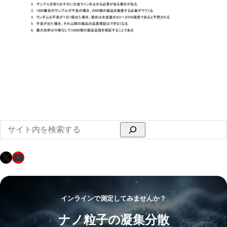
検
索
X
YouTube
インラインで測定してみませんか？
ナノ粒子の凝集分散