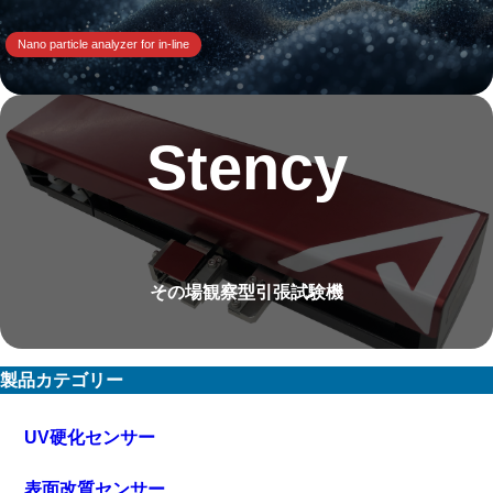
Nano particle analyzer for in-line
Stency
その場観察型引張試験機
製品カテゴリー
UV硬化センサー
表面改質センサー