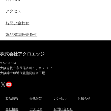
アクセス
お問い合わせ
製品標準販売条件
株式会社アクロエッジ
〒573-0164
大阪府枚方市長尾谷町１丁目７０−１
大阪紳士服近代化協同組合工場
X
YouTube
製品情報
受託測定
レンタル
お知らせ
会社概要
アクセス
お問い合わせ