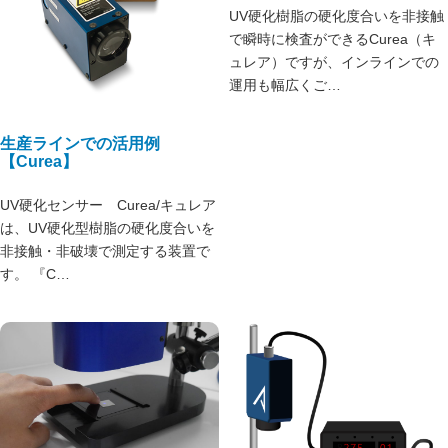
UV硬化樹脂の硬化度合いを非接触
で瞬時に検査ができるCurea（キ
ュレア）ですが、インラインでの
運用も幅広くご…
生産ラインでの活用例
【Curea】
UV硬化センサー Curea/キュレア
は、UV硬化型樹脂の硬化度合いを
非接触・非破壊で測定する装置で
す。 『C…