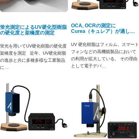
OCA, OCRの測定に
蛍光測定によるUV硬化型樹脂
Curea（キュレア）が適して
の硬化度と架橋度の測定
います
UV 硬化樹脂はフィルム、スマート
蛍光を用いてUV硬化樹脂の硬化度
フォンなどの高機能製品において
架橋度を測定 近年、UV硬化樹脂
の利用が拡大している。 その理由
の進歩と共に多種多様な工業製品
として電子デバ…
に…