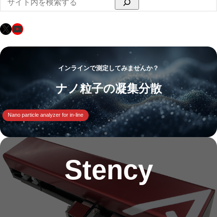
索
X
YouTube
インラインで測定してみませんか？
ナノ粒子の凝集分散
Nano particle analyzer for in-line
Stency