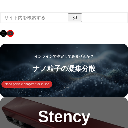
検
索
X
YouTube
インラインで測定してみませんか？
ナノ粒子の凝集分散
Nano particle analyzer for in-line
Stency