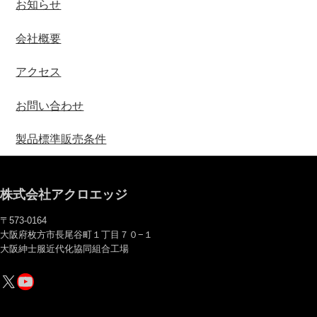
お知らせ
会社概要
アクセス
お問い合わせ
製品標準販売条件
株式会社アクロエッジ
〒573-0164
大阪府枚方市長尾谷町１丁目７０−１
大阪紳士服近代化協同組合工場
X
YouTube