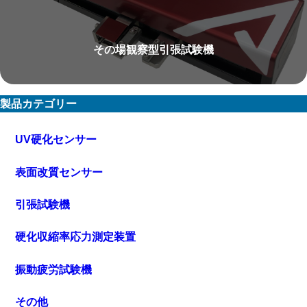
その場観察型引張試験機
製品カテゴリー
UV硬化センサー
表面改質センサー
引張試験機
硬化収縮率応力測定装置
振動疲労試験機
その他