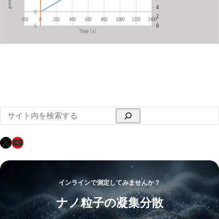
検
索
X
YouTube
インラインで測定してみませんか？
ナノ粒子の凝集分散