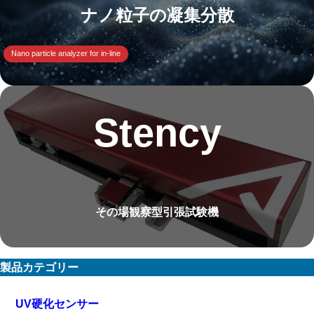
ナノ粒子の凝集分散
Nano particle analyzer for in-line
Stency
その場観察型引張試験機
製品カテゴリー
UV硬化センサー