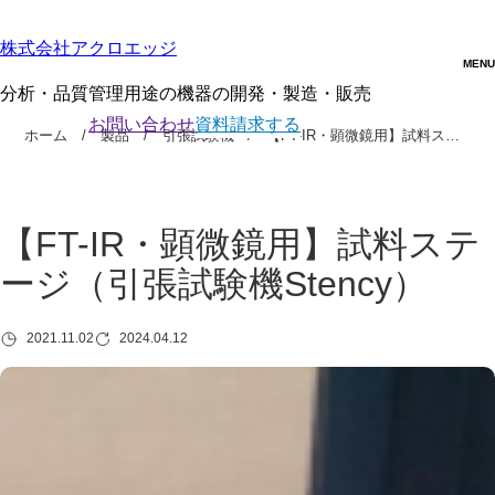
株式会社アクロエッジ
分析・品質管理用途の機器の開発・製造・販売
お問い合わせ
資料請求する
ホーム
製品
引張試験機
【FT-IR・顕微鏡用】試料ス…
【FT-IR・顕微鏡用】試料ステ
ージ（引張試験機Stency）
2021.11.02
2024.04.12