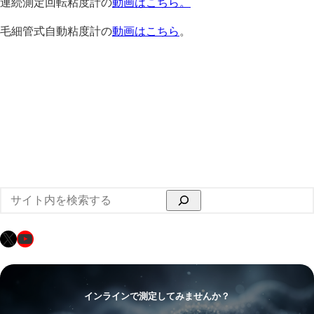
連続測定回転粘度計の
動画はこちら。
毛細管式自動粘度計の
動画はこちら
。
検
索
X
YouTube
インラインで測定してみませんか？