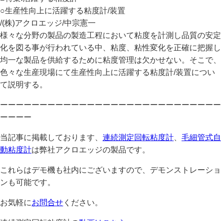
○生産性向上に活躍する粘度計/装置
/(株)アクロエッジ/中宗憲一
様々な分野の製品の製造工程において粘度を計測し品質の安定
化を図る事が行われている中、粘度、粘性変化を正確に把握し
均一な製品を供給するために粘度管理は欠かせない。そこで、
色々な生産現場にて生産性向上に活躍する粘度計/装置につい
て説明する。
ーーーーーーーーーーーーーーーーーーーーーーーーーーーー
ーーーー
当記事に掲載しております、
連続測定回転粘度計
、
毛細管式自
動粘度計
は弊社アクロエッジの製品です。
これらはデモ機も社内にございますので、デモンストレーショ
ンも可能です。
お気軽に
お問合せ
ください。