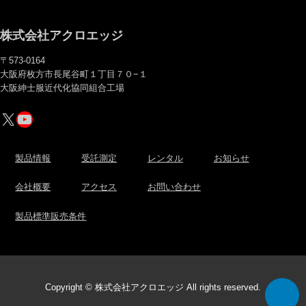
株式会社アクロエッジ
〒573-0164
大阪府枚方市長尾谷町１丁目７０−１
大阪紳士服近代化協同組合工場
X
YouTube
製品情報
受託測定
レンタル
お知らせ
会社概要
アクセス
お問い合わせ
製品標準販売条件
Copyright © 株式会社アクロエッジ All rights reserved.