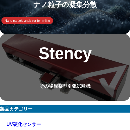
ナノ粒子の凝集分散
Nano particle analyzer for in-line
Stency
その場観察型引張試験機
製品カテゴリー
UV硬化センサー