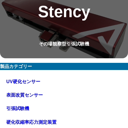
Stency
その場観察型引張試験機
製品カテゴリー
UV硬化センサー
表面改質センサー
引張試験機
硬化収縮率応力測定装置