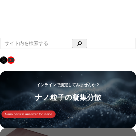
検
索
X
YouTube
インラインで測定してみませんか？
ナノ粒子の凝集分散
Nano particle analyzer for in-line