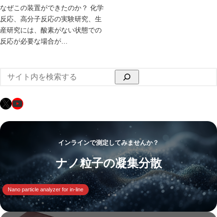
なぜこの装置ができたのか？ 化学
反応、高分子反応の実験研究、生
産研究には、酸素がない状態での
反応が必要な場合が…
検
索
X
YouTube
インラインで測定してみませんか？
ナノ粒子の凝集分散
Nano particle analyzer for in-line