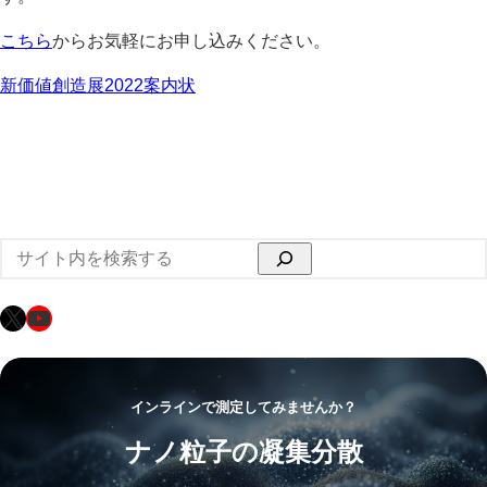
こちら
からお気軽にお申し込みください。
新価値創造展2022案内状
検
索
X
YouTube
インラインで測定してみませんか？
ナノ粒子の凝集分散