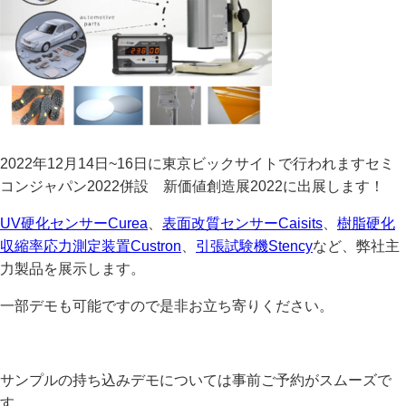
2022年12月14日~16日に東京ビックサイトで行われますセミ
コンジャパン2022併設 新価値創造展2022に出展します！
UV硬化センサーCurea
、
表面改質センサーCaisits
、
樹脂硬化
収縮率応力測定装置Custron
、
引張試験機Stency
など、弊社主
力製品を展示します。
一部デモも可能ですので是非お立ち寄りください。
サンプルの持ち込みデモについては事前ご予約がスムーズで
す。