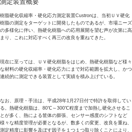
測定装置概要
樹脂硬化収縮率・硬化応力測定装置Custronは、当初ＵＶ硬化
樹脂の測定をターゲットに開発したものであるが、市場ニーズ
の多様化に伴い、熱硬化樹脂への応用展開を望む声が次第に高
まり、これに対応すべく再三の改良を重ねてきた。
現在に至っては、ＵＶ硬化樹脂をはじめ、熱硬化樹脂など様々
な材料の硬化収縮率・硬化応力にまで対応範囲を拡大し、かつ
連続的に測定できる装置として実績を積み上げている。
なお、原理・手法は、平成28年1月27日付で特許を取得してい
る。熱硬化樹脂は、80℃～300℃程度まで加熱し硬化させるこ
とが多く、熱による筐体の膨張、センサー感度のシフトなど
様々な精度管理が必要となるが、数多くの変更、改良を重ね、
測定精度に影響を及ぼす因子を１つ１つ取り除くことにより、