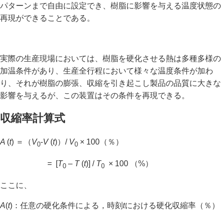
パターンまで自由に設定でき、樹脂に影響を与える温度状態の
再現ができることである。
実際の生産現場においては、樹脂を硬化させる熱は多種多様の
加温条件があり、生産全行程において様々な温度条件が加わ
り、それが樹脂の膨張、収縮を引き起こし製品の品質に大きな
影響を与えるが、この装置はその条件を再現できる。
収縮率計算式
A
(
t
) ＝（
V
‐
V
(
t
)）/
V
× 100（％）
0
0
= [
T
–
T
(
t
)] /
T
× 100 （%）
0
0
ここに、
A
(
t
)：任意の硬化条件による，時刻
t
における硬化収縮率（％）