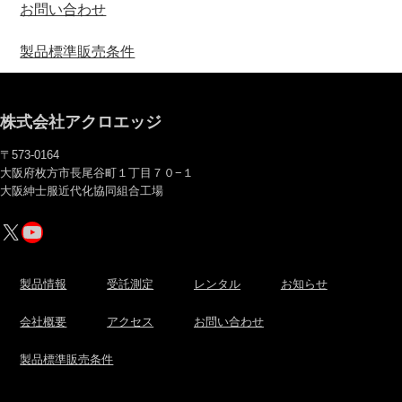
お問い合わせ
製品標準販売条件
株式会社アクロエッジ
〒573-0164
大阪府枚方市長尾谷町１丁目７０−１
大阪紳士服近代化協同組合工場
X
YouTube
製品情報
受託測定
レンタル
お知らせ
会社概要
アクセス
お問い合わせ
製品標準販売条件