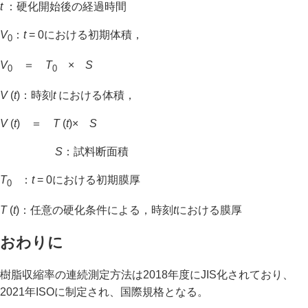
t
：硬化開始後の経過時間
V
：
t
= 0における初期体積，
0
V
＝
T
×
S
0
0
V
(
t
)：時刻
t
における体積，
V
(
t
)
＝
T
(
t
)×
S
S
：試料断面積
T
：
t
= 0における初期膜厚
0
T
(
t
)：任意の硬化条件による，時刻
t
における膜厚
おわりに
樹脂収縮率の連続測定方法は2018年度にJIS化されており、
2021年ISOに制定され、国際規格となる。