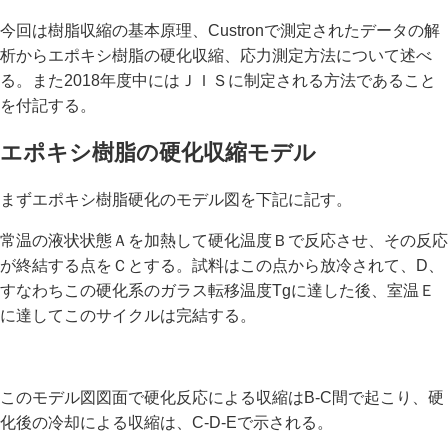
今回は樹脂収縮の基本原理、Custronで測定されたデータの解
析からエポキシ樹脂の硬化収縮、応力測定方法について述べ
る。また2018年度中にはＪＩＳに制定される方法であること
を付記する。
エポキシ樹脂の硬化収縮モデル
まずエポキシ樹脂硬化のモデル図を下記に記す。
常温の液状状態Ａを加熱して硬化温度Ｂで反応させ、その反応
が終結する点をＣとする。試料はこの点から放冷されて、D、
すなわちこの硬化系のガラス転移温度Tgに達した後、室温Ｅ
に達してこのサイクルは完結する。
このモデル図図面で硬化反応による収縮はB-C間で起こり、硬
化後の冷却による収縮は、C-D-Eで示される。