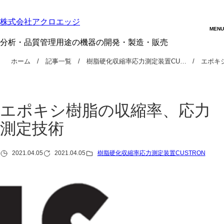
株式会社アクロエッジ
分析・品質管理用途の機器の開発・製造・販売
ホーム
記事一覧
樹脂硬化収縮率応力測定装置CU…
エポキ
エポキシ樹脂の収縮率、応力
測定技術
2021.04.05
2021.04.05
樹脂硬化収縮率応力測定装置CUSTRON