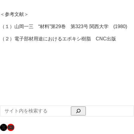
＜参考文献＞
（１）山岡一三 “材料”第29巻 第323号 関西大学 (1980)
（２）電子部材用途におけるエポキシ樹脂 CNC出版
検
索
X
YouTube