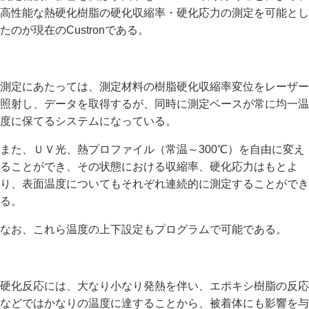
高性能な熱硬化樹脂の硬化収縮率・硬化応力の測定を可能とし
たのが現在のCustronである。
測定にあたっては、測定材料の樹脂硬化収縮率変位をレーザー
照射し、データを取得するが、同時に測定ベースが常に均一温
度に保てるシステムになっている。
また、ＵＶ光、熱プロファイル（常温～300℃）を自由に変え
ることができ、その状態における収縮率、硬化応力はもとよ
り、表面温度についてもそれぞれ連続的に測定することができ
る。
なお、これら温度の上下設定もプログラムで可能である。
硬化反応には、大なり小なり発熱を伴い、エポキシ樹脂の反応
などではかなりの温度に達することから、被着体にも影響を与