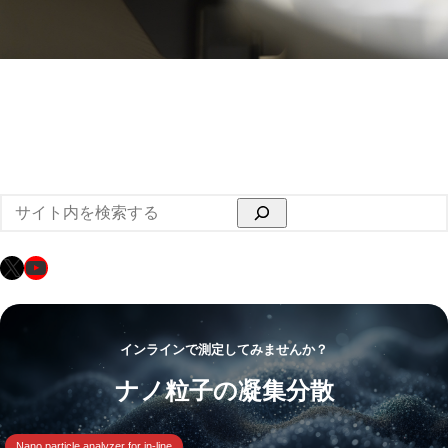
検
索
X
YouTube
インラインで測定してみませんか？
ナノ粒子の凝集分散
Nano particle analyzer for in-line