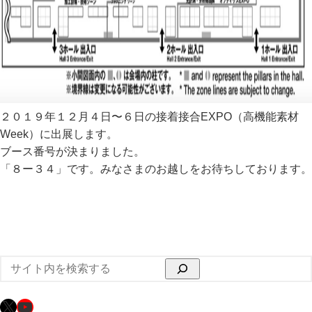
２０１９年１２月４日〜６日の接着接合EXPO（高機能素材
Week）に出展します。
ブース番号が決まりました。
「８ー３４」です。みなさまのお越しをお待ちしております。
検
索
X
YouTube