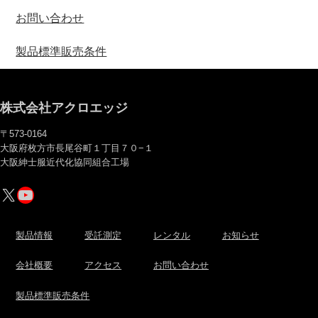
お問い合わせ
製品標準販売条件
株式会社アクロエッジ
〒573-0164
大阪府枚方市長尾谷町１丁目７０−１
大阪紳士服近代化協同組合工場
X
YouTube
製品情報
受託測定
レンタル
お知らせ
会社概要
アクセス
お問い合わせ
製品標準販売条件