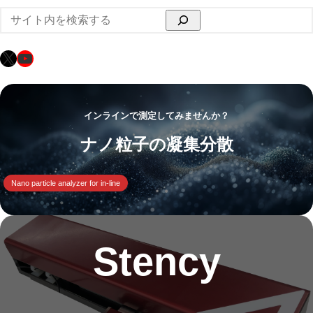
検
索
X
YouTube
インラインで測定してみませんか？
ナノ粒子の凝集分散
Nano particle analyzer for in-line
Stency