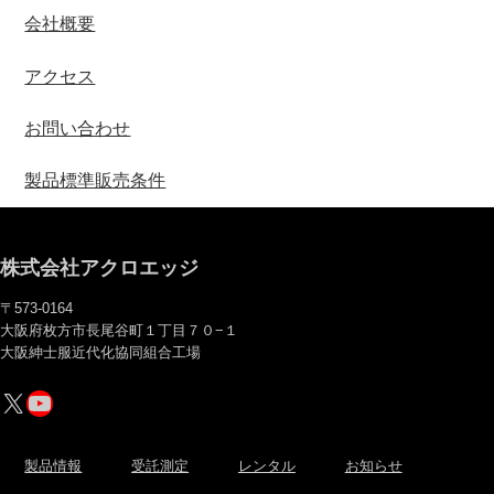
会社概要
アクセス
お問い合わせ
製品標準販売条件
株式会社アクロエッジ
〒573-0164
大阪府枚方市長尾谷町１丁目７０−１
大阪紳士服近代化協同組合工場
X
YouTube
製品情報
受託測定
レンタル
お知らせ