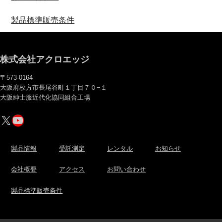
製品標準販売条件
株式会社アクロエッジ
〒573-0164
大阪府枚方市長尾谷町１丁目７０−１
大阪紳士服近代化協同組合工場
X
YouTube
製品情報
受託測定
レンタル
お知らせ
会社概要
アクセス
お問い合わせ
製品標準販売条件