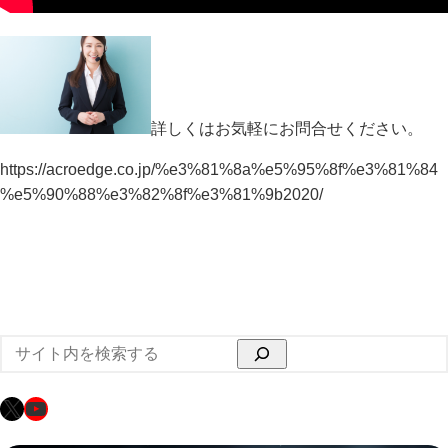
詳しくはお気軽にお問合せください。
https://acroedge.co.jp/%e3%81%8a%e5%95%8f%e3%81%84
%e5%90%88%e3%82%8f%e3%81%9b2020/
検
索
X
YouTube