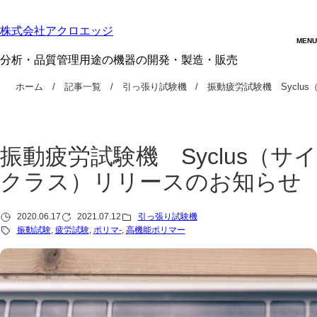
株式会社アクロエッジ
分析・品質管理用途の機器の開発・製造・販売
ホーム
記事一覧
引っ張り試験機
振動疲労試験機 Syclus
振動疲労試験機 Syclus（サイ
クラス）リリースのお知らせ
2020.06.17
2021.07.12
引っ張り試験機
振動試験
, 
疲労試験
, 
ポリマ-
, 
高機能ポリマー