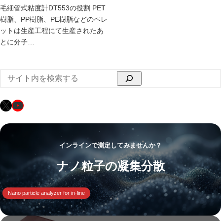
毛細管式粘度計DT553の役割 PET
樹脂、PP樹脂、PE樹脂などのペレ
ットは生産工程にて生産されたあ
とに分子…
検
索
X
YouTube
インラインで測定してみませんか？
ナノ粒子の凝集分散
Nano particle analyzer for in-line