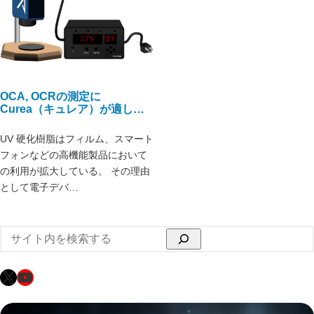
OCA, OCRの測定に
Curea（キュレア）が適して
います
UV 硬化樹脂はフィルム、スマート
フォンなどの高機能製品において
の利用が拡大している。 その理由
として電子デバ…
検
索
X
YouTube