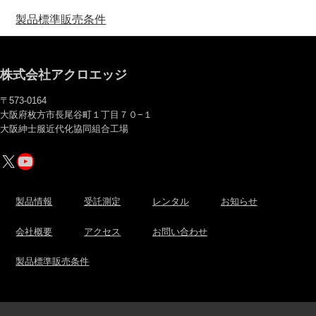
製品標準販売条件
株式会社アクロエッジ
〒573-0164
大阪府枚方市長尾谷町１丁目７０−１
大阪紳士服近代化協同組合工場
X
YouTube
製品情報
受託測定
レンタル
お知らせ
会社概要
アクセス
お問い合わせ
製品標準販売条件