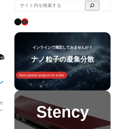
検
索
X
YouTube
インラインで測定してみませんか？
ナノ粒子の凝集分散
Nano particle analyzer for in-line
レ
の
Stency
ン