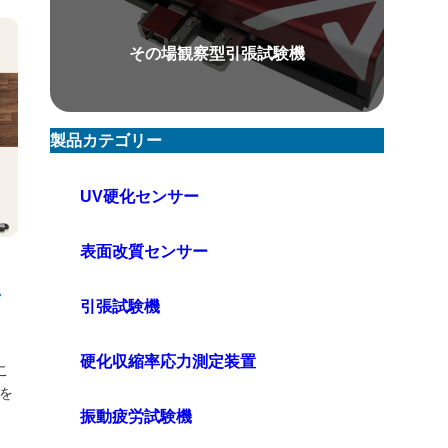
その場観察型引張試験機
製品カテゴリー
UV硬化センサー
表面改質センサー
シ
引張試験機
硬化収縮率応力測定装置
こ
を
振動疲労試験機