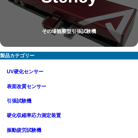
その場観察型引張試験機
製品カテゴリー
UV硬化センサー
表面改質センサー
引張試験機
硬化収縮率応力測定装置
振動疲労試験機