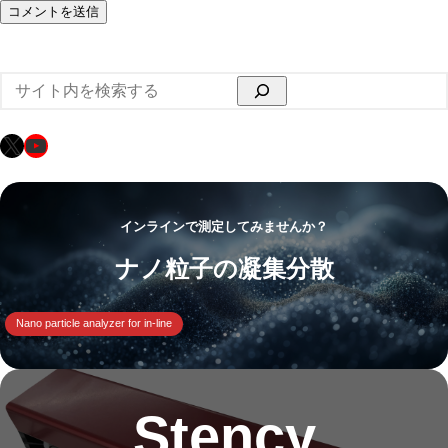
検
索
X
YouTube
インラインで測定してみませんか？
ナノ粒子の凝集分散
Nano particle analyzer for in-line
Stency