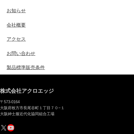
お知らせ
会社概要
アクセス
お問い合わせ
製品標準販売条件
株式会社アクロエッジ
〒573-0164
大阪府枚方市長尾谷町１丁目７０−１
大阪紳士服近代化協同組合工場
X
YouTube