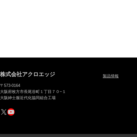
株式会社アクロエッジ
製品情報
〒573-0164
大阪府枚方市長尾谷町１丁目７０−１
大阪紳士服近代化協同組合工場
X
YouTube