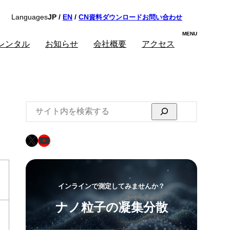
資料ダウンロード
お問い合わせ
Languages
JP /
EN
/
CN
レンタル
お知らせ
会社概要
アクセス
検
索
X
YouTube
インラインで測定してみませんか？
ナノ粒子の凝集分散