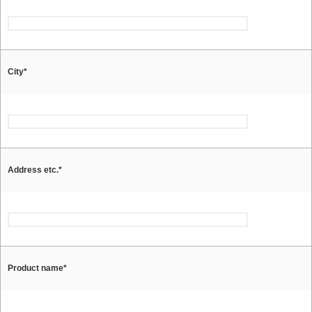
City
*
Address etc.
*
Product name
*