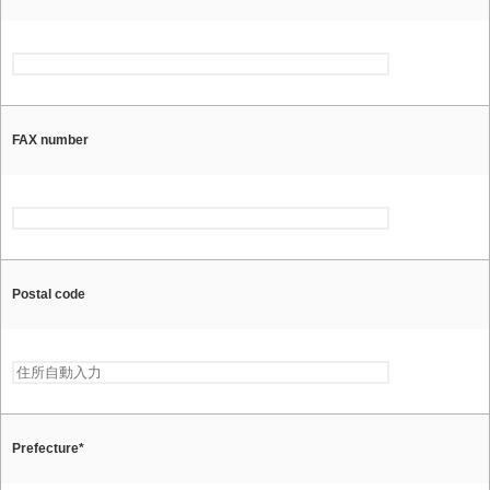
FAX number
Postal code
Prefecture
*