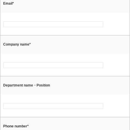
Email
*
Company name
*
Department name・Position
Phone number
*