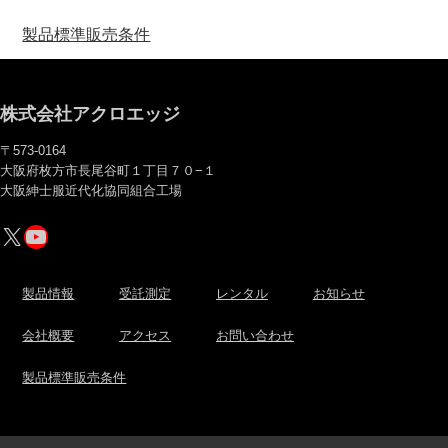
製品標準販売条件
株式会社アクロエッジ
〒573-0164
大阪府枚方市長尾谷町１丁目７０−１
大阪紳士服近代化協同組合工場
X
YouTube
製品情報
受託測定
レンタル
お知らせ
会社概要
アクセス
お問い合わせ
製品標準販売条件