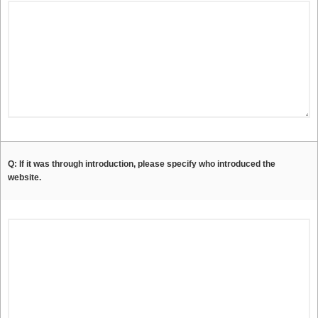
Q: If it was through introduction, please specify who introduced the
website.