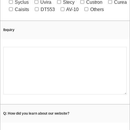
Syclus
Uvira
Stecy
Custron
Curea
Caisits
DT553
AV-10
Others
Ibquiry
Q: How did you learn about our website?