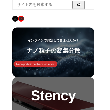
検
索
X
YouTube
インラインで測定してみませんか？
ナノ粒子の凝集分散
Nano particle analyzer for in-line
Stency