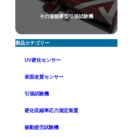
その場観察型引張試験機
製品カテゴリー
UV硬化センサー
表面改質センサー
引張試験機
硬化収縮率応力測定装置
振動疲労試験機