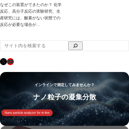
なぜこの装置ができたのか？ 化学
反応、高分子反応の実験研究、生
産研究には、酸素がない状態での
反応が必要な場合が…
検
索
X
YouTube
インラインで測定してみませんか？
ナノ粒子の凝集分散
Nano particle analyzer for in-line