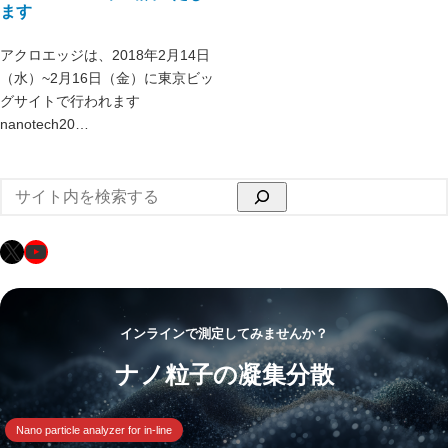
ます
アクロエッジは、2018年2月14日
（水）~2月16日（金）に東京ビッ
グサイトで行われます
nanotech20…
検
索
X
YouTube
インラインで測定してみませんか？
ナノ粒子の凝集分散
Nano particle analyzer for in-line