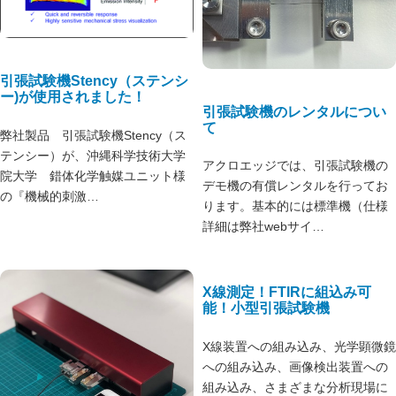
引張試験機Stency（ステンシ
ー)が使用されました！
引張試験機のレンタルについ
て
弊社製品 引張試験機Stency（ス
テンシー）が、沖縄科学技術大学
アクロエッジでは、引張試験機の
院大学 錯体化学触媒ユニット様
デモ機の有償レンタルを行ってお
の『機械的刺激…
ります。基本的には標準機（仕様
詳細は弊社webサイ…
X線測定！FTIRに組込み可
能！小型引張試験機
X線装置への組み込み、光学顕微鏡
への組み込み、画像検出装置への
組み込み、さまざまな分析現場に