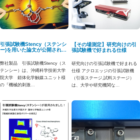
引張試験機Stency（ステンシ
【その場測定】研究向けの引
ー)を用いた論文が公開されま
張試験機で好まれる仕様
した！
弊社製品 引張試験機Stency（ス
研究向けの引張試験機で好まれる
テンシー）は、沖縄科学技術大学
仕様 アクロエッジの引張試験機
院大学 錯体化学触媒ユニット様
（引張ステージ,試料ステージ）
の『機械的刺激…
は、大学や研究機関な…