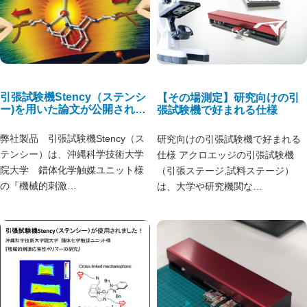
引張試験機Stency（ステンシ
【その場測定】研究向けの引
ー)を用いた論文が公開されま
張試験機で好まれる仕様
した！
弊社製品 引張試験機Stency（ス
研究向けの引張試験機で好まれる
テンシー）は、沖縄科学技術大学
仕様 アクロエッジの引張試験機
院大学 錯体化学触媒ユニット様
（引張ステージ,試料ステージ）
の『機械的刺激…
は、大学や研究機関な…