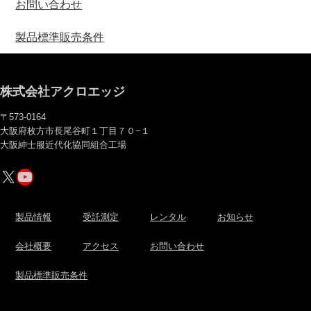
お問い合わせ
製品標準販売条件
株式会社アクロエッジ
〒573-0164
大阪府枚方市長尾谷町１丁目７０−１
大阪紳士服近代化協同組合工場
X
YouTube
製品情報
受託測定
レンタル
お知らせ
会社概要
アクセス
お問い合わせ
製品標準販売条件