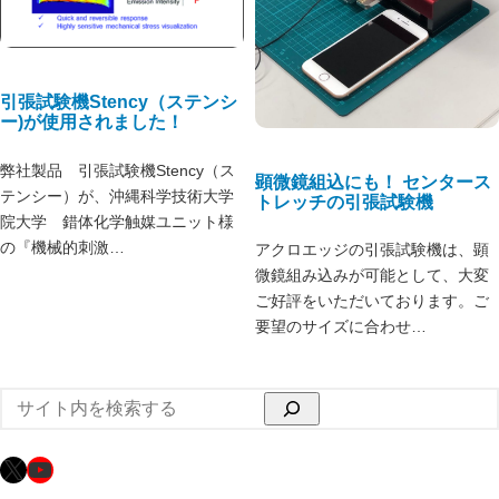
引張試験機Stency（ステンシ
ー)が使用されました！
弊社製品 引張試験機Stency（ス
顕微鏡組込にも！ センタース
テンシー）が、沖縄科学技術大学
トレッチの引張試験機
院大学 錯体化学触媒ユニット様
の『機械的刺激…
アクロエッジの引張試験機は、顕
微鏡組み込みが可能として、大変
ご好評をいただいております。ご
要望のサイズに合わせ…
検
索
X
YouTube