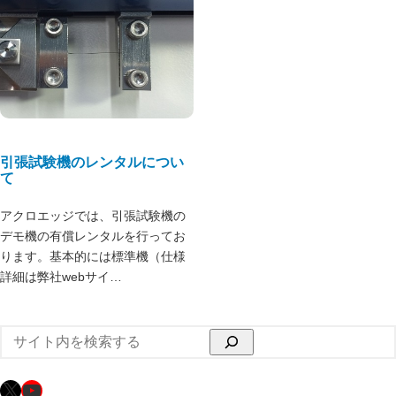
引張試験機のレンタルについ
て
アクロエッジでは、引張試験機の
デモ機の有償レンタルを行ってお
ります。基本的には標準機（仕様
詳細は弊社webサイ…
検
索
X
YouTube