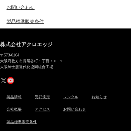
お問い合わせ
製品標準販売条件
株式会社アクロエッジ
〒573-0164
大阪府枚方市長尾谷町１丁目７０−１
大阪紳士服近代化協同組合工場
X
YouTube
製品情報
受託測定
レンタル
お知らせ
会社概要
アクセス
お問い合わせ
製品標準販売条件