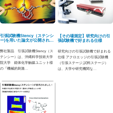
引張試験機Stency（ステンシ
【その場測定】研究向けの引
ー)を用いた論文が公開されま
張試験機で好まれる仕様
した！
弊社製品 引張試験機Stency（ス
研究向けの引張試験機で好まれる
テンシー）は、沖縄科学技術大学
仕様 アクロエッジの引張試験機
院大学 錯体化学触媒ユニット様
（引張ステージ,試料ステージ）
の『機械的刺激…
は、大学や研究機関な…