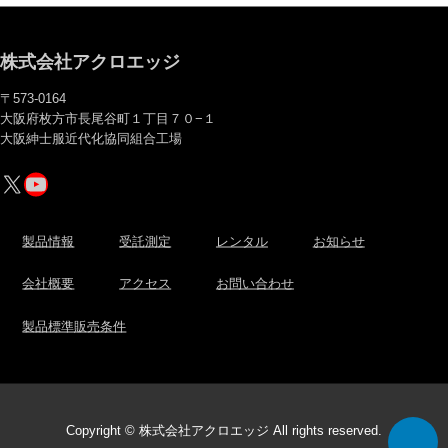
株式会社アクロエッジ
〒573-0164
大阪府枚方市長尾谷町１丁目７０−１
大阪紳士服近代化協同組合工場
X
YouTube
製品情報
受託測定
レンタル
お知らせ
会社概要
アクセス
お問い合わせ
製品標準販売条件
Copyright © 株式会社アクロエッジ All rights reserved.