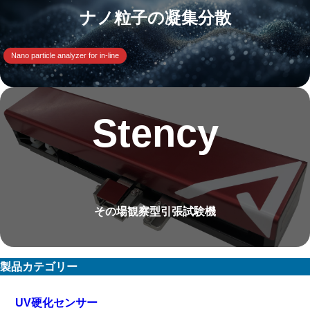
ナノ粒子の凝集分散
Nano particle analyzer for in-line
Stency
その場観察型引張試験機
製品カテゴリー
UV硬化センサー