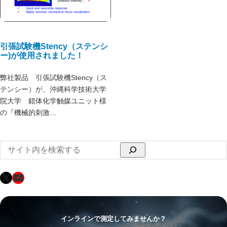
引張試験機Stency（ステンシ
ー)が使用されました！
弊社製品 引張試験機Stency（ス
テンシー）が、沖縄科学技術大学
院大学 錯体化学触媒ユニット様
の『機械的刺激…
検
索
X
YouTube
インラインで測定してみませんか？