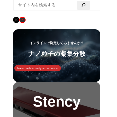
検
索
X
YouTube
インラインで測定してみませんか？
ナノ粒子の凝集分散
Nano particle analyzer for in-line
Stency