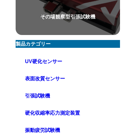
その場観察型引張試験機
製品カテゴリー
UV硬化センサー
表面改質センサー
引張試験機
硬化収縮率応力測定装置
振動疲労試験機