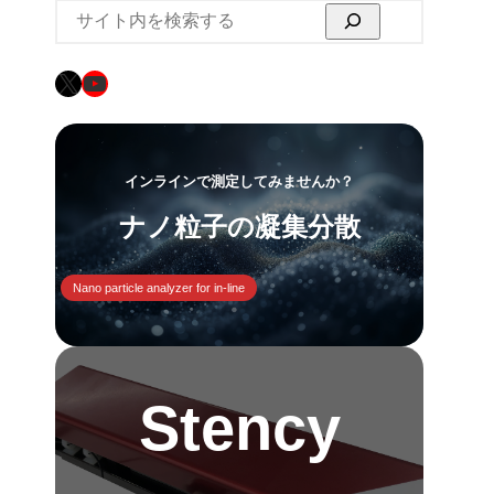
検
索
X
YouTube
インラインで測定してみませんか？
ナノ粒子の凝集分散
Nano particle analyzer for in-line
Stency