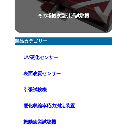
その場観察型引張試験機
製品カテゴリー
UV硬化センサー
表面改質センサー
引張試験機
硬化収縮率応力測定装置
振動疲労試験機