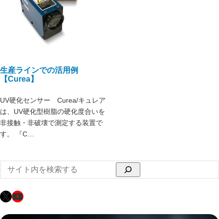
生産ラインでの活用例
【Curea】
UV硬化センサー Curea/キュレア
は、UV硬化型樹脂の硬化度合いを
非接触・非破壊で測定する装置で
す。 『C…
検
索
X
YouTube