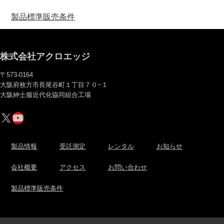
製品標準販売条件
株式会社アクロエッジ
〒573-0164
大阪府枚方市長尾谷町１丁目７０−１
大阪紳士服近代化協同組合工場
X
YouTube
製品情報
受託測定
レンタル
お知らせ
会社概要
アクセス
お問い合わせ
製品標準販売条件