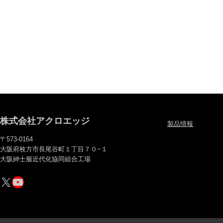
株式会社アクロエッジ
製品情報
〒573-0164
大阪府枚方市長尾谷町１丁目７０−１
大阪紳士服近代化協同組合工場
X
YouTube