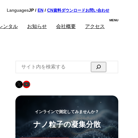
資料ダウンロード
お問い合わせ
Languages
JP /
EN
/
CN
レンタル
お知らせ
会社概要
アクセス
検
索
X
YouTube
インラインで測定してみませんか？
ナノ粒子の凝集分散