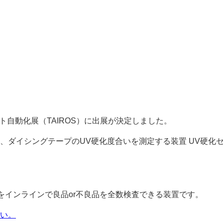
スマート自動化展（TAIROS）に出展が決定しました。
、ダイシングテープのUV硬化度合いを測定する装置 UV硬化
をインラインで良品or不良品を全数検査できる装置です。
い。