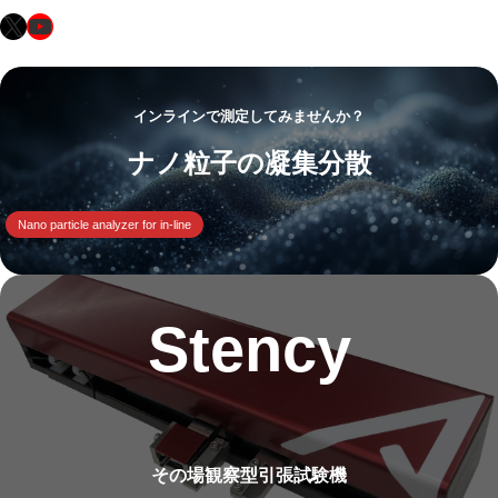
X
YouTube
インラインで測定してみませんか？
ナノ粒子の凝集分散
Nano particle analyzer for in-line
Stency
その場観察型引張試験機