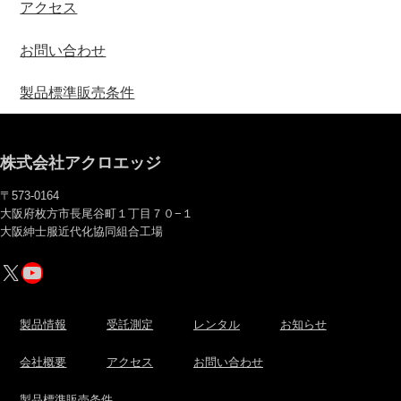
アクセス
お問い合わせ
製品標準販売条件
株式会社アクロエッジ
〒573-0164
大阪府枚方市長尾谷町１丁目７０−１
大阪紳士服近代化協同組合工場
X
YouTube
製品情報
受託測定
レンタル
お知らせ
会社概要
アクセス
お問い合わせ
製品標準販売条件