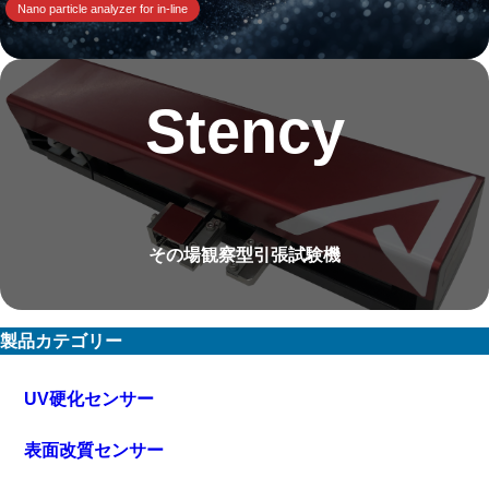
Nano particle analyzer for in-line
Stency
その場観察型引張試験機
製品カテゴリー
UV硬化センサー
表面改質センサー