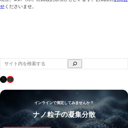
せ
くださいませ。
検
索
X
YouTube
インラインで測定してみませんか？
ナノ粒子の凝集分散