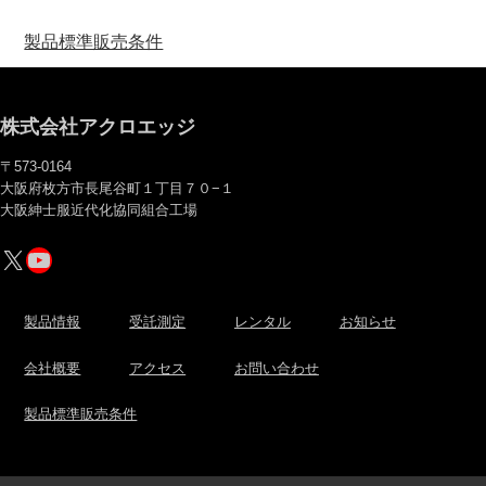
製品標準販売条件
株式会社アクロエッジ
〒573-0164
大阪府枚方市長尾谷町１丁目７０−１
大阪紳士服近代化協同組合工場
X
YouTube
製品情報
受託測定
レンタル
お知らせ
会社概要
アクセス
お問い合わせ
製品標準販売条件