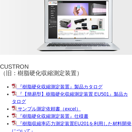
CUSTRON
（旧：樹脂硬化収縮測定装置）
『樹脂硬化収縮測定装置』製品カタログ
『【簡易型】樹脂硬化収縮測定装置 EU501』製品カ
タログ
サンプル測定依頼書（excel）
『樹脂硬化収縮測定装置』仕様書
『樹脂収縮率応力測定装置EU201を利用した材料開発
について』