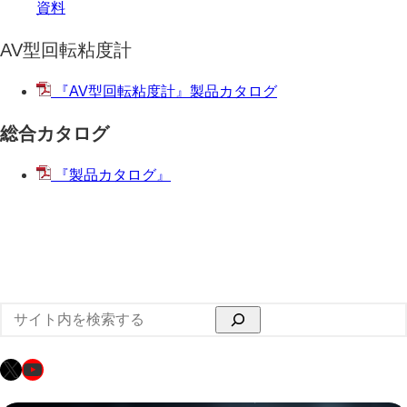
資料
AV型回転粘度計
『AV型回転粘度計』製品カタログ
総合カタログ
『製品カタログ』
検
索
X
YouTube