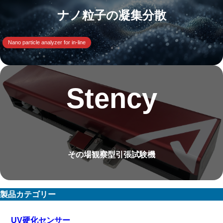
ナノ粒子の凝集分散
Nano particle analyzer for in-line
Stency
その場観察型引張試験機
製品カテゴリー
UV硬化センサー