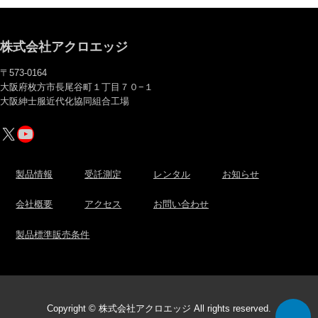
株式会社アクロエッジ
〒573-0164
大阪府枚方市長尾谷町１丁目７０−１
大阪紳士服近代化協同組合工場
X
YouTube
製品情報
受託測定
レンタル
お知らせ
会社概要
アクセス
お問い合わせ
製品標準販売条件
Copyright © 株式会社アクロエッジ All rights reserved.