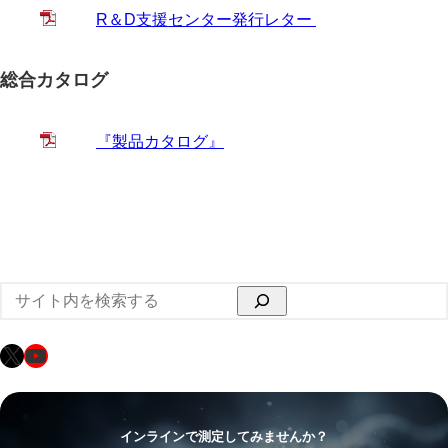
R＆D支援センター発行レター
総合カタログ
『製品カタログ』
検
索
X
YouTube
インラインで測定してみませんか？