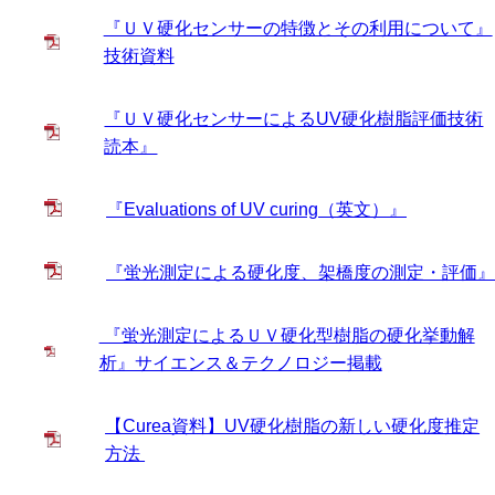
『ＵＶ硬化センサーの特徴とその利用について』
技術資料
『ＵＶ硬化センサーによるUV硬化樹脂評価技術
読本』
『Evaluations of UV curing（英文）』
『蛍光測定による硬化度、架橋度の測定・評価』
『蛍光測定によるＵＶ硬化型樹脂の硬化挙動解
析』サイエンス＆テクノロジー掲載
【Curea資料】UV硬化樹脂の新しい硬化度推定
方法