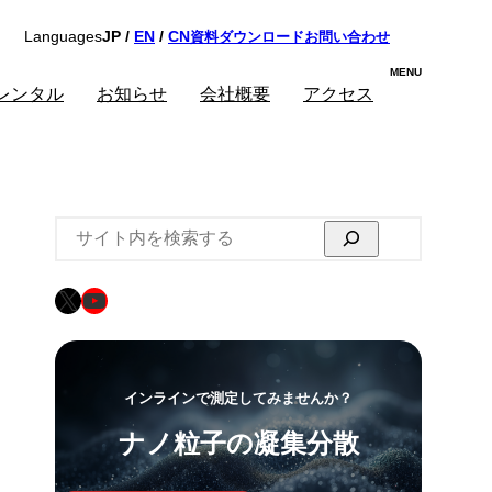
資料ダウンロード
お問い合わせ
Languages
JP /
EN
/
CN
レンタル
お知らせ
会社概要
アクセス
検
索
X
YouTube
インラインで測定してみませんか？
ナノ粒子の凝集分散