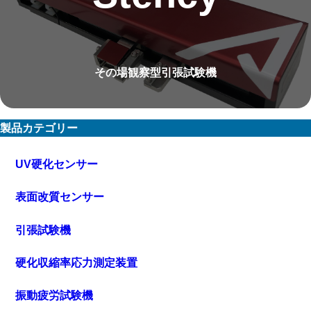
その場観察型引張試験機
製品カテゴリー
UV硬化センサー
表面改質センサー
引張試験機
硬化収縮率応力測定装置
振動疲労試験機