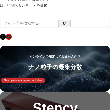
は、UV硬化センサー（UV硬化…
検
索
X
YouTube
インラインで測定してみませんか？
ナノ粒子の凝集分散
Nano particle analyzer for in-line
Stency