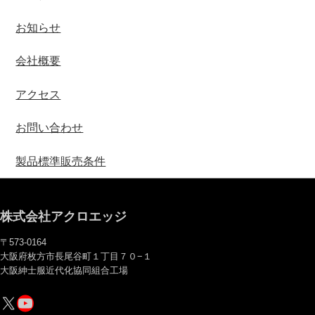
お知らせ
会社概要
アクセス
お問い合わせ
製品標準販売条件
株式会社アクロエッジ
〒573-0164
大阪府枚方市長尾谷町１丁目７０−１
大阪紳士服近代化協同組合工場
X
YouTube