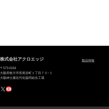
株式会社アクロエッジ
製品情報
〒573-0164
大阪府枚方市長尾谷町１丁目７０−１
大阪紳士服近代化協同組合工場
X
YouTube