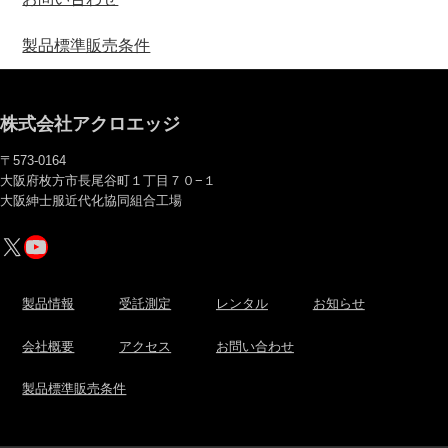
製品標準販売条件
株式会社アクロエッジ
〒573-0164
大阪府枚方市長尾谷町１丁目７０−１
大阪紳士服近代化協同組合工場
X
YouTube
製品情報
受託測定
レンタル
お知らせ
会社概要
アクセス
お問い合わせ
製品標準販売条件