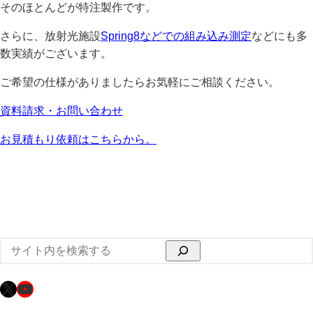
そのほとんどが特注製作です。
さらに、放射光施設
Spring8などでの組み込み測定
などにも多
数実績がございます。
ご希望の仕様がありましたらお気軽にご相談ください。
資料請求・お問い合わせ
お見積もり依頼はこちらから。
検
索
X
YouTube