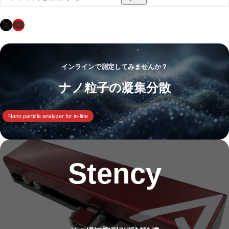
索
X
YouTube
インラインで測定してみませんか？
ナノ粒子の凝集分散
Nano particle analyzer for in-line
Stency