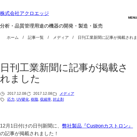
株式会社アクロエッジ
分析・品質管理用途の機器の開発・製造・販売
ホーム
記事一覧
メディア
日刊工業新聞に記事が掲載され
日刊工業新聞に記事が掲載さ
れました
2017.12.08
2017.12.08
メディア
応力
, 
UV硬化
, 
樹脂
, 
収縮率
, 
封止剤
12月1日付けの日刊新聞に、
弊社製品『Custronカストロン』
の記事が掲載されました！