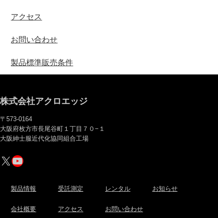
アクセス
お問い合わせ
製品標準販売条件
株式会社アクロエッジ
〒573-0164
大阪府枚方市長尾谷町１丁目７０−１
大阪紳士服近代化協同組合工場
X
YouTube
製品情報
受託測定
レンタル
お知らせ
会社概要
アクセス
お問い合わせ