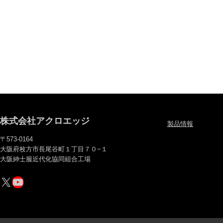
株式会社アクロエッジ
製品情報
〒573-0164
大阪府枚方市長尾谷町１丁目７０−１
大阪紳士服近代化協同組合工場
X
YouTube