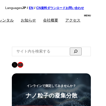
資料ダウンロード
お問い合わせ
Languages
JP /
EN
/
CN
レンタル
お知らせ
会社概要
アクセス
検
索
X
YouTube
インラインで測定してみませんか？
ナノ粒子の凝集分散