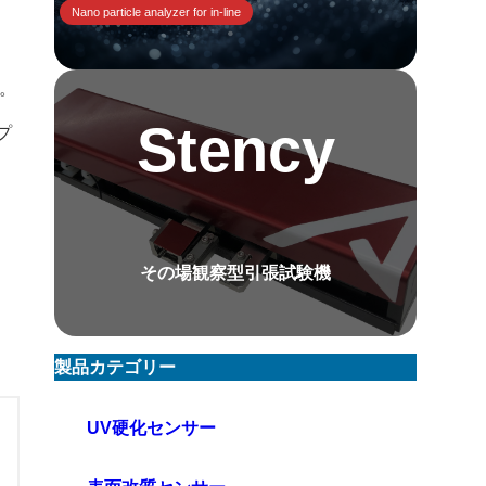
Nano particle analyzer for in-line
す。
Stency
プ
その場観察型引張試験機
製品カテゴリー
UV硬化センサー