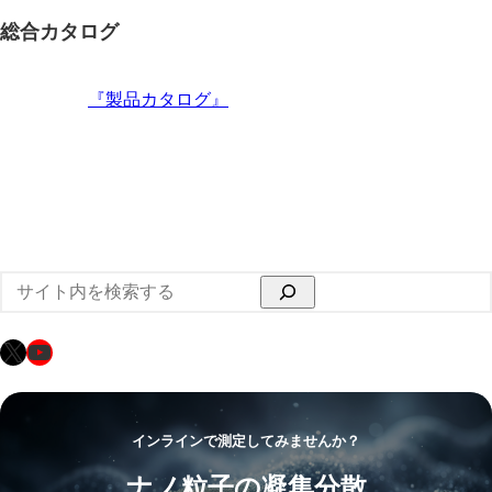
総合カタログ
『製品カタログ』
検
索
X
YouTube
インラインで測定してみませんか？
ナノ粒子の凝集分散