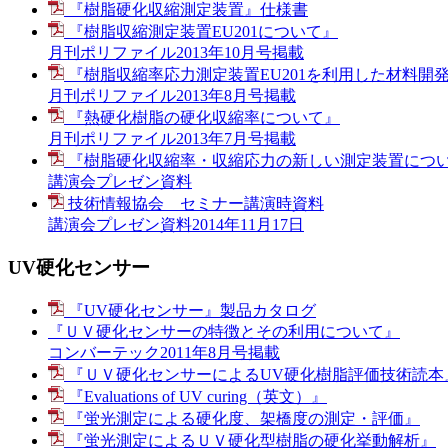
『樹脂硬化収縮測定装置』仕様書
『樹脂収縮測定装置EU201について』
月刊ポリファイル2013年10月号掲載
『樹脂収縮率応力測定装置EU201を利用した材料開
月刊ポリファイル2013年8月号掲載
『熱硬化樹脂の硬化収縮率について』
月刊ポリファイル2013年7月号掲載
『樹脂硬化収縮率・収縮応力の新しい測定装置につ
講演会プレゼン資料
技術情報協会 セミナー講演時資料
講演会プレゼン資料2014年11月17日
UV硬化センサー
『UV硬化センサー』製品カタログ
『ＵＶ硬化センサーの特徴とその利用について』
コンバーテック2011年8月号掲載
『ＵＶ硬化センサーによるUV硬化樹脂評価技術読本
『Evaluations of UV curing（英文）』
『蛍光測定による硬化度、架橋度の測定・評価』
『蛍光測定によるＵＶ硬化型樹脂の硬化挙動解析』