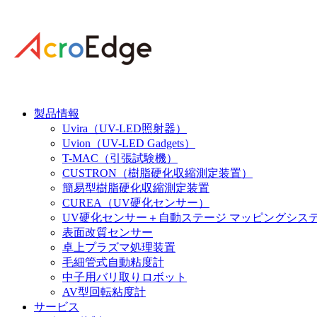
製品情報
Uvira（UV-LED照射器）
Uvion（UV-LED Gadgets）
T-MAC（引張試験機）
CUSTRON（樹脂硬化収縮測定装置）
簡易型樹脂硬化収縮測定装置
CUREA（UV硬化センサー）
UV硬化センサー＋自動ステージ マッピングシス
表面改質センサー
卓上プラズマ処理装置
毛細管式自動粘度計
中子用バリ取りロボット
AV型回転粘度計
サービス