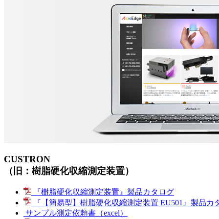
CUSTRON
（旧：樹脂硬化収縮測定装置）
『樹脂硬化収縮測定装置』製品カタログ
『【簡易型】樹脂硬化収縮測定装置 EU501』製品カ
サンプル測定依頼書（excel）